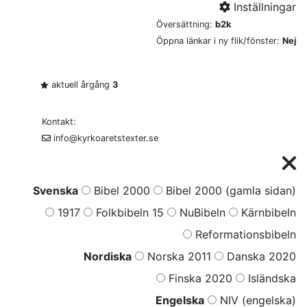
Inställningar
Översättning:
b2k
Öppna länkar i ny flik/fönster:
Nej
aktuell årgång
3
Kontakt:
info@kyrkoaretstexter.se
Svenska
Bibel 2000
Bibel 2000 (gamla sidan)
1917
Folkbibeln 15
NuBibeln
Kärnbibeln
Reformationsbibeln
Nordiska
Norska 2011
Danska 2020
Finska 2020
Isländska
Engelska
NIV (engelska)