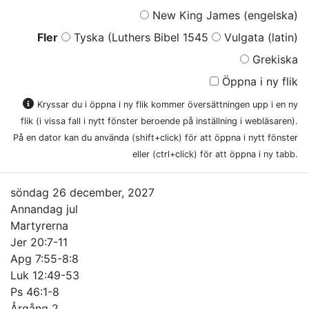
New King James (engelska)
Fler
Tyska (Luthers Bibel 1545
Vulgata (latin)
Grekiska
Öppna i ny flik
Kryssar du i öppna i ny flik kommer översättningen upp i en ny
flik (i vissa fall i nytt fönster beroende på inställning i webläsaren).
På en dator kan du använda (shift+click) för att öppna i nytt fönster
eller (ctrl+click) för att öppna i ny tabb.
söndag 26 december, 2027
Annandag jul
Martyrerna
Jer 20:7-11
Apg 7:55-8:8
Luk 12:49-53
Ps 46:1-8
Årgång 2