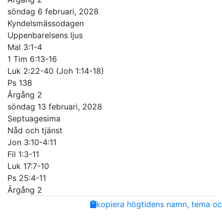
söndag 6 februari, 2028
Kyndelsmässodagen
Uppenbarelsens ljus
Mal 3:1-4
1 Tim 6:13-16
Luk 2:22-40 (Joh 1:14-18)
Ps 138
Årgång 2
söndag 13 februari, 2028
Septuagesima
Nåd och tjänst
Jon 3:10-4:11
Fil 1:3-11
Luk 17:7-10
Ps 25:4-11
Årgång 2
Share
Facebook
Twitter
Email
Copy
kopiera högtidens namn, tema och
Link