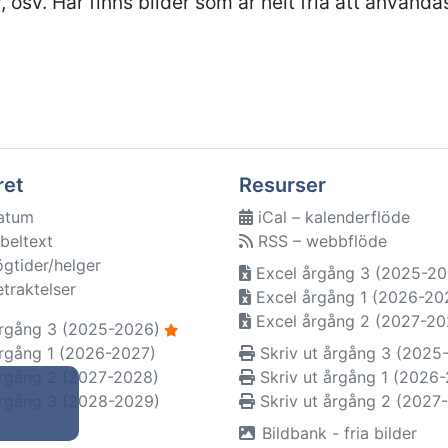
, osv. Här finns bilder som är helt fria att använda
ret
Resurser
atum
iCal – kalenderflöde
beltext
RSS – webbflöde
ögtider/helger
Excel årgång 3 (2025-20
etraktelser
Excel årgång 1 (2026-20
Excel årgång 2 (2027-20
rgång 3 (2025-2026)
rgång 1 (2026-2027)
Skriv ut årgång 3 (2025
rgång 2 (2027-2028)
Skriv ut årgång 1 (2026
rgång 3 (2028-2029)
Skriv ut årgång 2 (2027
Bildbank - fria bilder