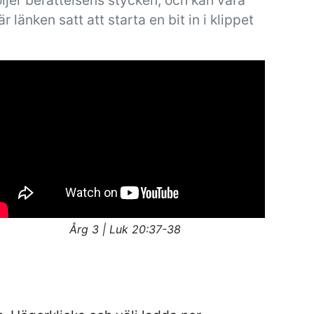
ljer berättelsens stycken, och kan vara
är länken satt att starta en bit in i klippet
Årg 3 | Luk 20:37-38