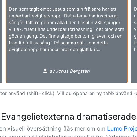
Den som tagit emot Jesus som sin frälsare har ett
D
underbart evighetshopp. Detta tema har inspirerat
u
sångförfattare genom alla tider. I psalm 285 sjunger
s
vi t.ex. "Det finns underbar förlossning i det blod som
v
göts en gång. Det finns glädje bortom graven och en
g
framtid full av sång." På samma sätt som detta
f
evighetshopp har inspirerat och glatt kris...
h
av Jonas Bergsten
ter använd (shift+click). Vill du öppna en ny tabb använd (
Evangelietexterna dramatiserade
en visuell översättning (läs mer om om
Lumo Proj