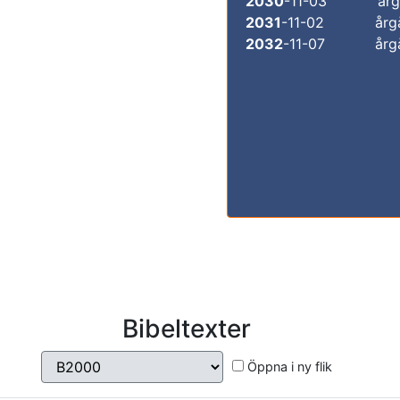
2030
-11-03
årg
2031
-11-02
årg
2032
-11-07
årg
Bibeltexter
Öppna i ny flik