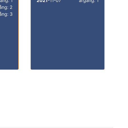
ång: 1
2021
-11-07
årgång: 1
ång: 2
ång: 3