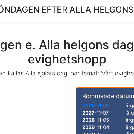
ÖNDAGEN EFTER ALLA HELGONS
en e. Alla helgons dag
evighetshopp
kallas Alla själars dag, har temat: 'vårt evighe
Kommande datum
2026
-11-01
årg
2027
-11-07
årg
2028
-11-05
årg
2029
-11-04
årg