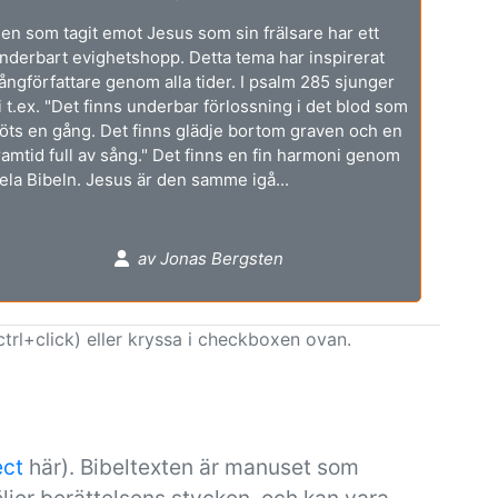
en som tagit emot Jesus som sin frälsare har ett
nderbart evighetshopp. Detta tema har inspirerat
ångförfattare genom alla tider. I psalm 285 sjunger
i t.ex. "Det finns underbar förlossning i det blod som
öts en gång. Det finns glädje bortom graven och en
ramtid full av sång." Det finns en fin harmoni genom
ela Bibeln. Jesus är den samme igå...
av Jonas Bergsten
ctrl+click) eller kryssa i checkboxen ovan.
ect
här). Bibeltexten är manuset som