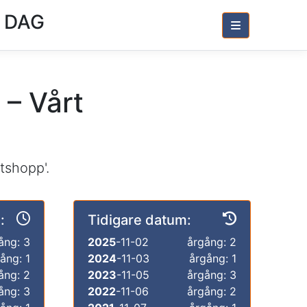
 DAG
 – Vårt
tshopp'.
:
Tidigare datum:
ång: 3
2025
-11-02
årgång: 2
ång: 1
2024
-11-03
årgång: 1
ång: 2
2023
-11-05
årgång: 3
ång: 3
2022
-11-06
årgång: 2