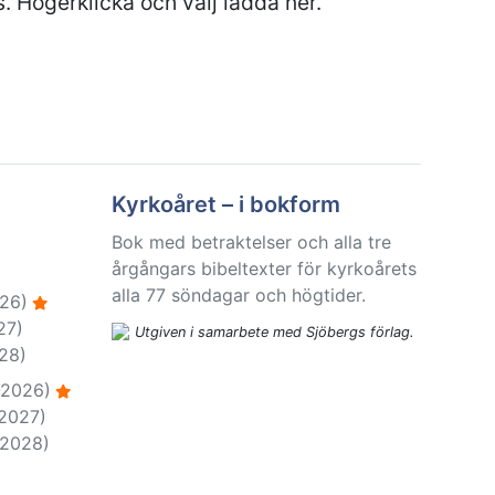
s. Högerklicka och välj ladda ner.
Kyrkoåret – i bokform
Bok med betraktelser och alla tre
årgångars bibeltexter för kyrkoårets
alla 77 söndagar och högtider.
26)
27)
Utgiven i samarbete med Sjöbergs förlag.
28)
-2026)
-2027)
-2028)