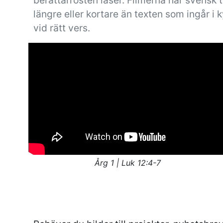
berättarrösten läser. Filmerna har svensk 
längre eller kortare än texten som ingår i kyr
vid rätt vers.
Årg 1 | Luk 12:4-7