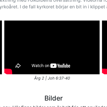
textning med Folkbibelns översättning. Videorna fö
koåret. I de fall kyrkoret börjar en bit in i klippet 
Årg 2 | Joh 6:37-40
Bilder