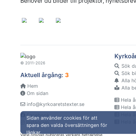
Behöver du bilder till projektor, nyhetsbrev
Kyrkoå
© 2011-2026
Sök d
Sök bi
Aktuell årgång:
3
Alla h
Hem
Alla b
Om sidan
Hela å
info@kyrkoaretstexter.se
Hela å
Hela å
Facebook
Sidan använder cookies för att
Hela å
Instagram
spara den valda översättningen för
länkar.
Varje onsdag publiceras veckans betraktelse