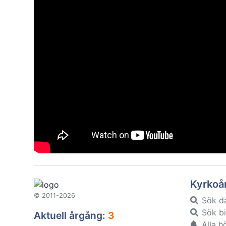
Kyrkoå
© 2011-2026
Sök d
Sök bi
Aktuell årgång:
3
Alla h