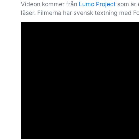
Videon kommer från
Lumo Project
som är e
läser. Filmerna har svensk textning med F