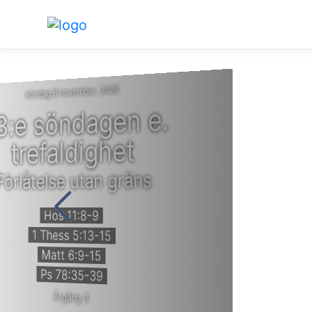
söndag 8 november, 2026
3:e söndagen e.
trefaldighet
Förlåtelse utan gräns
Hos 11:8-9
1 Thess 5:13-15
Matt 6:9-15
Ps 78:35-39
Årgång 3