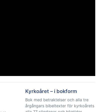
Kyrkoåret – i bokform
Bok med betraktelser och alla tre
årgångars bibeltexter för kyrkoårets
alla 77 söndagar och högtider.