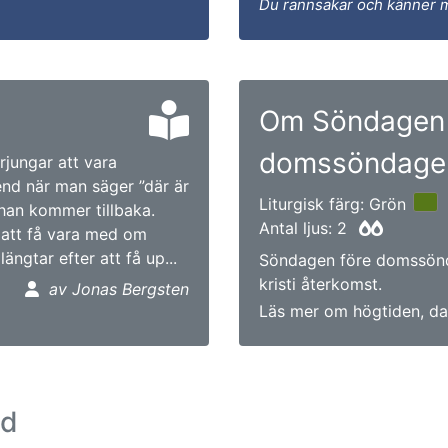
Du rannsakar och känner 
Om Söndagen 
domssöndage
ärjungar att vara
end när man säger ”där är
Liturgisk färg: Grön
 han kommer tillbaka.
Antal ljus: 2
r att få vara med om
längtar efter att få up...
Söndagen före domssönd
kristi återkomst.
av Jonas Bergsten
Läs mer om högtiden, da
ad