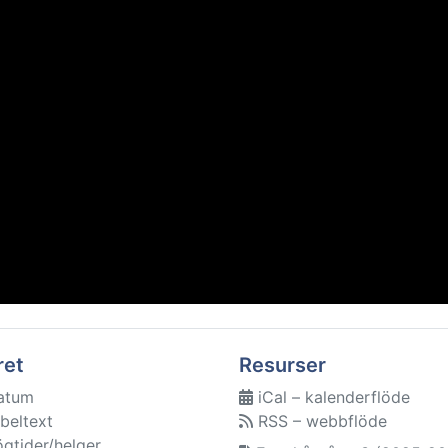
ret
Resurser
atum
iCal – kalenderflöde
beltext
RSS – webbflöde
ögtider/helger