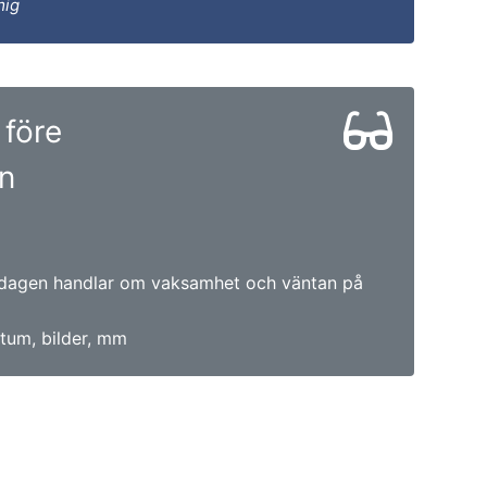
mig
före
n
agen handlar om vaksamhet och väntan på
tum, bilder, mm