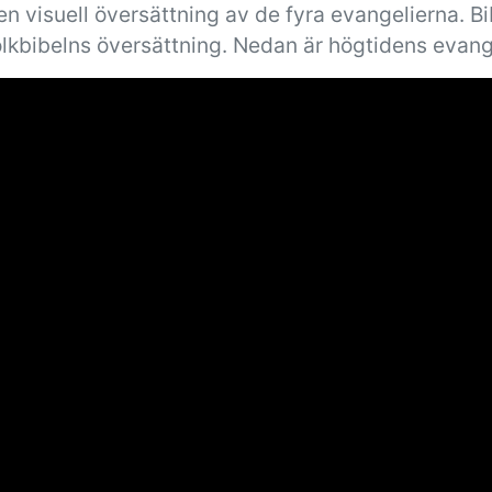
n visuell översättning av de fyra evangelierna. B
olkbibelns översättning. Nedan är högtidens evang