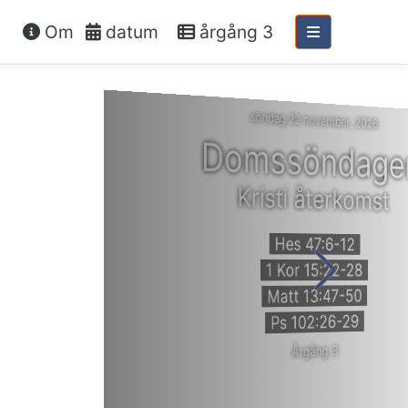
Om
datum
årgång 3
söndag 22 november, 2026
Domssöndage
Kristi återkomst
Hes 47:6-12
1 Kor 15:22-28
Matt 13:47-50
Ps 102:26-29
Årgång 3