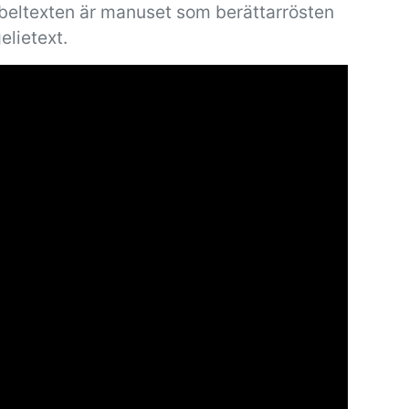
ibeltexten är manuset som berättarrösten
elietext.