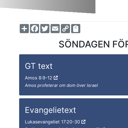
Share
Facebook
Twitter
Email
Copy
Link
SÖNDAGEN FÖR
GT text
Amos 8:9-12
Amos profeterar om dom över Israel
Evangelietext
Lukasevangeliet 17:20-30