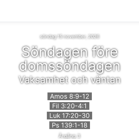
söndag 15 november, 2026
Söndagen före
domssöndagen
Vaksamhet och väntan
Amos 8:9-12
Fil 3:20-4:1
Luk 17:20-30
Ps 139:1-18
Årgång 3