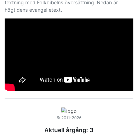
textning med Folkbibelns översättning. Nedan är
högtidens evangelietext.
© 2011-2026
Aktuell årgång:
3