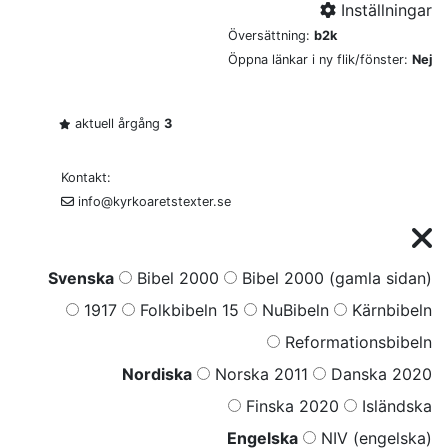
Inställningar
Översättning:
b2k
Öppna länkar i ny flik/fönster:
Nej
aktuell årgång
3
Kontakt:
info@kyrkoaretstexter.se
Svenska
Bibel 2000
Bibel 2000 (gamla sidan)
1917
Folkbibeln 15
NuBibeln
Kärnbibeln
Reformationsbibeln
Nordiska
Norska 2011
Danska 2020
Finska 2020
Isländska
Engelska
NIV (engelska)