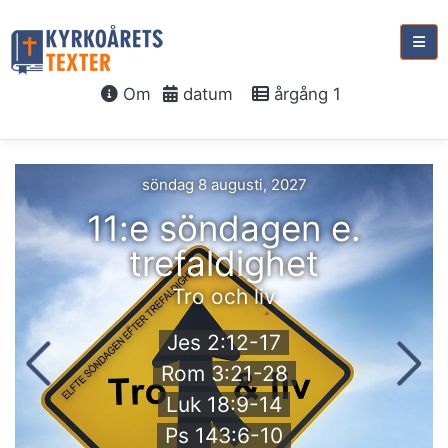
Om
datum
årgång 1
söndag 8 augusti, 2027
11:e söndagen e.
trefaldighet
Tro och liv
Jes 2:12-17
Rom 3:21-28
Luk 18:9-14
Ps 143:6-10