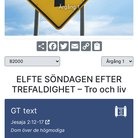
Årgång 1
Share
Facebook
Twitter
Email
Copy
Link
ELFTE SÖNDAGEN EFTER
TREFALDIGHET – Tro och liv
GT text
Jesaja 2:12-17
Dom över de högmodiga