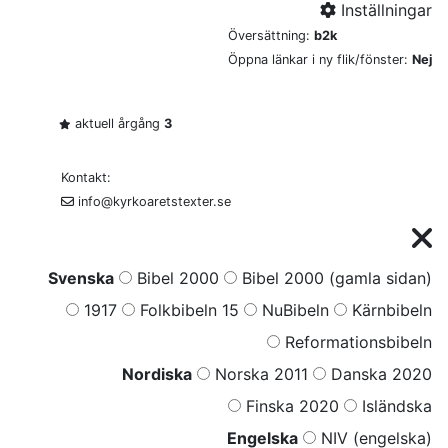
Inställningar
Översättning:
b2k
Öppna länkar i ny flik/fönster:
Nej
aktuell årgång
3
Kontakt:
info@kyrkoaretstexter.se
Svenska
Bibel 2000
Bibel 2000 (gamla sidan)
1917
Folkbibeln 15
NuBibeln
Kärnbibeln
Reformationsbibeln
Nordiska
Norska 2011
Danska 2020
Finska 2020
Isländska
Engelska
NIV (engelska)