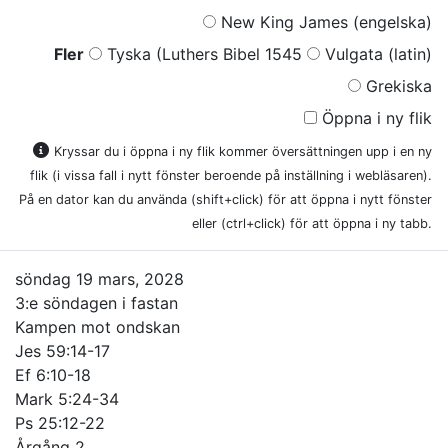
New King James (engelska)
Fler
Tyska (Luthers Bibel 1545
Vulgata (latin)
Grekiska
Öppna i ny flik
Kryssar du i öppna i ny flik kommer översättningen upp i en ny
flik (i vissa fall i nytt fönster beroende på inställning i webläsaren).
På en dator kan du använda (shift+click) för att öppna i nytt fönster
eller (ctrl+click) för att öppna i ny tabb.
söndag 19 mars, 2028
3:e söndagen i fastan
Kampen mot ondskan
Jes 59:14-17
Ef 6:10-18
Mark 5:24-34
Ps 25:12-22
Årgång 2