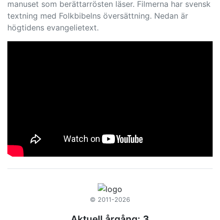
manuset som berättarrösten läser. Filmerna har svensk
textning med Folkbibelns översättning. Nedan är
högtidens evangelietext.
© 2011-2026
Aktuell årgång:
3