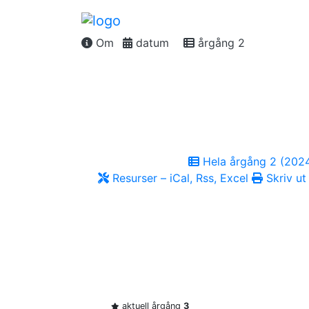
Om
datum
årgång 2
Hela årgång 2 (202
Resurser – iCal, Rss, Excel
Skriv ut
aktuell årgång
3