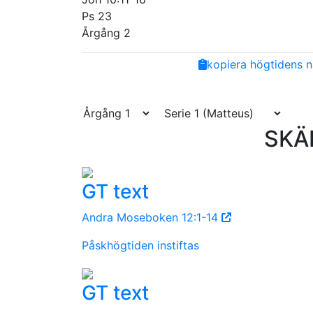
Ps 23
Årgång 2
Share
Facebook
Twitter
Email
Copy
kopiera högtidens n
Link
SKÄ
GT text
Andra Moseboken 12:1-14
Påskhögtiden instiftas
GT text