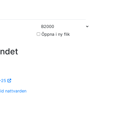
Öppna i ny flik
ndet
0-25
vid nattvarden