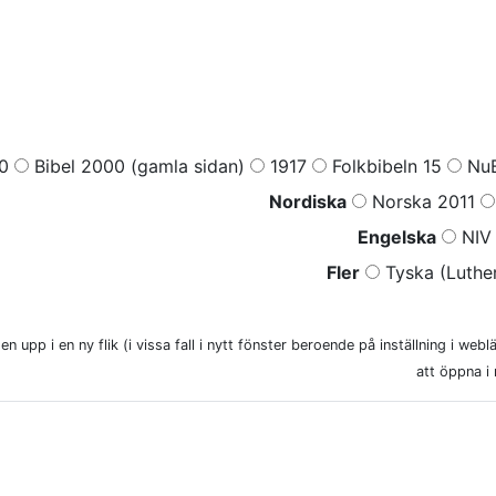
0
Bibel 2000 (gamla sidan)
1917
Folkbibeln 15
NuB
Nordiska
Norska 2011
Engelska
NIV 
Fler
Tyska (Luther
n upp i en ny flik (i vissa fall i nytt fönster beroende på inställning i web
att öppna i 