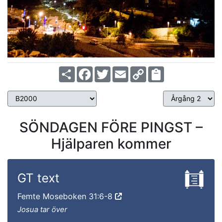
Share
Facebook
Twitter
Email
Copy
Link
SÖNDAGEN FÖRE PINGST –
Hjälparen kommer
GT text
Femte Moseboken 31:6-8
Josua tar över