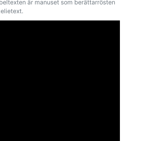
ibeltexten är manuset som berättarrösten
elietext.