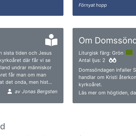
Förnyat hopp
Om Domssön
n sista tiden och Jesus
Liturgisk färg: Grön
yrkoåret där får vi se
Antal ljus: 2
 Ibland undrar människor
Domssöndagen infaller 
varet får man om man
handlar om Kristi återko
at det onda, men hist...
kyrkoåret.
av Jonas Bergsten
Läs mer om högtiden, da
ad