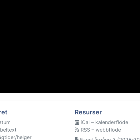
ret
Resurser
atum
iCal – kalenderflöde
beltext
RSS – webbflöde
ögtider/helger
Excel årgång 3 (2025-20