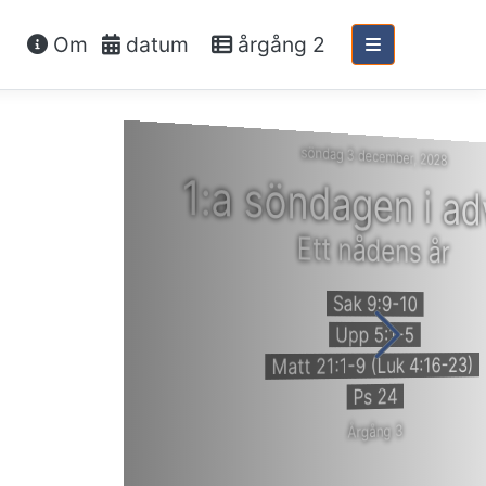
Om
datum
årgång 2
söndag 3 december, 2028
1:a söndagen i ad
Ett nådens år
Sak 9:9-10
Upp 5:1-5
Matt 21:1-9 (Luk 4:16-23)
Ps 24
Årgång 3