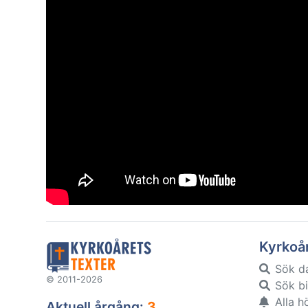
Kyrkoå
Sök d
© 2011-2026
Sök bi
Alla h
Aktuell årgång:
3