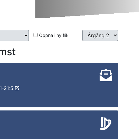
Öppna i ny flik
mst
1-21:5