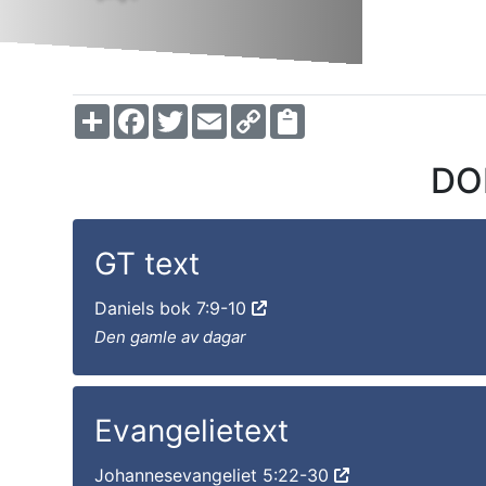
Share
Facebook
Twitter
Email
Copy
Link
DO
GT text
Daniels bok 7:9-10
Den gamle av dagar
Evangelietext
Johannesevangeliet 5:22-30