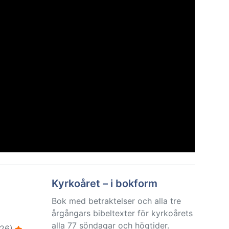
Kyrkoåret – i bokform
Bok med betraktelser och alla tre
årgångars bibeltexter för kyrkoårets
alla 77 söndagar och högtider.
26)