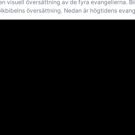
n visuell översättning av de fyra evangelierna. B
olkbibelns översättning. Nedan är högtidens evang