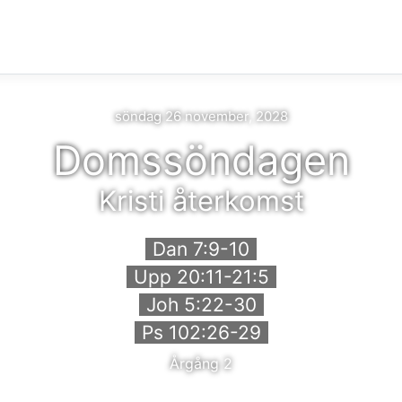
söndag 26 november, 2028
Domssöndagen
Kristi återkomst
Dan 7:9-10
Upp 20:11-21:5
Joh 5:22-30
Ps 102:26-29
Årgång 2