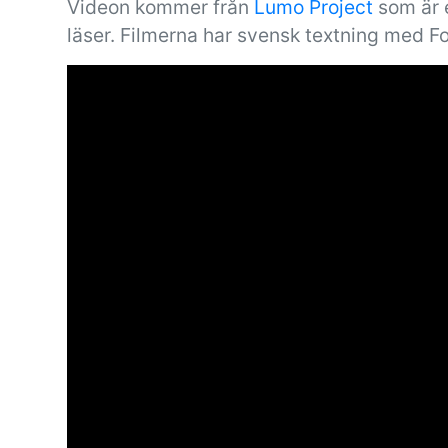
Videon kommer från
Lumo Project
som är e
läser. Filmerna har svensk textning med F