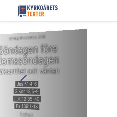
söndag 19 november, 2028
Söndagen före
domssöndagen
aksamhet och väntan
Jes 51:4-6
2 Kor 13:5-9
Luk 12:35-40
Ps 139:1-18
Årgång 2