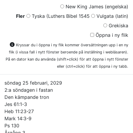
New King James (engelska)
Fler
Tyska (Luthers Bibel 1545
Vulgata (latin)
Grekiska
Öppna i ny flik
Kryssar du i öppna i ny flik kommer översättningen upp i en ny
flik (i vissa fall i nytt fönster beroende på inställning i webläsaren).
På en dator kan du använda (shift+click) för att öppna i nytt fönster
eller (ctrl+click) för att öppna i ny tabb.
söndag 25 februari, 2029
2:a söndagen i fastan
Den kämpande tron
Jes 61:1-3
Heb 11:23-27
Mark 14:3-9
Ps 130
Årgång 3