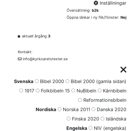
Inställningar
Översättning:
b2k
Öppna länkar i ny flik/fönster:
Nej
aktuell årgång
3
Kontakt:
info@kyrkoaretstexter.se
Svenska
Bibel 2000
Bibel 2000 (gamla sidan)
1917
Folkbibeln 15
NuBibeln
Kärnbibeln
Reformationsbibeln
Nordiska
Norska 2011
Danska 2020
Finska 2020
Isländska
Engelska
NIV (engelska)