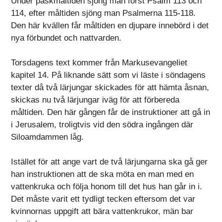
Under påskmåltiden sjöng man först Psalm 113 och
114, efter måltiden sjöng man Psalmerna 115-118.
Den här kvällen får måltiden en djupare innebörd i det
nya förbundet och nattvarden.
Torsdagens text kommer från Markusevangeliet
kapitel 14. På liknande sätt som vi läste i söndagens
texter då två lärjungar skickades för att hämta åsnan,
skickas nu två lärjungar iväg för att förbereda
måltiden. Den här gången får de instruktioner att gå in
i Jerusalem, troligtvis vid den södra ingången där
Siloamdammen låg.
Istället för att ange vart de två lärjungarna ska gå ger
han instruktionen att de ska möta en man med en
vattenkruka och följa honom till det hus han går in i.
Det måste varit ett tydligt tecken eftersom det var
kvinnornas uppgift att bära vattenkrukor, män bar